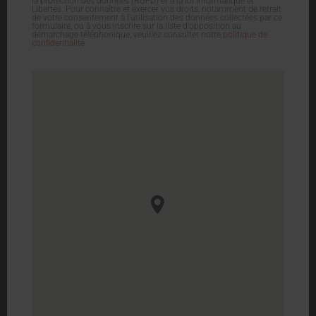
la protection des données (RGPD) et à la loi Informatique et
Libertés. Pour connaître et exercer vos droits, notamment de retrait
de votre consentement à l'utilisation des données collectées par ce
formulaire, ou à vous inscrire sur la liste d'opposition au
démarchage téléphonique, veuillez consulter notre
politique de
confidentialité