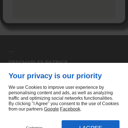
DESCHARLES PATRICE
17 Route de Montcavrel
Your privacy is our priority
62650
PREURES
We use Cookies to improve user experience by
personalising content and ads, as well as analyzing
Contactez-
Nous
traffic and optimizing social networks functionalities.
By clicking "I Agree" you consent to the use of Cookies
09 70 35 65 72
from our partners
Google
Facebook
.
(tarif local)